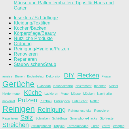
Mäuse und Ratten fernhalten: Tipps für Haus und
Garten
Insekten / Schädlinge
Kleidung/Textilien
Kochen/Backen
Körperpflege/Beauty
Nützliche Produkte
Ordnung
Reinigung/Hygiene/Putzen
Renovieren
Reparieren
Staubwischen/Staub
DIY
Flecken
ameise
Bienen
Bodenbelag
Dekoration
Floater
Gerüche
Glasdach
Haushaltshilfe
Holzfenster
Insekten
Kleider
Küche
Kleidermotten
Lackieren
Motte
Mäuse
Mücken
Nachhaltig
Putzen
notvorrat
Putzfrau
Putzlappen
Putztücher
Ratten
Reinigen
Reinigung
Reinigungstricks
Renovieren
Salz
Reparieren
Schnaken
Schädlinge
Smartphone-Hacks
Stoffreste
Streichen
Strumpfhosen
Teppich
Terrassendach
Türen
vorrat
Wespen