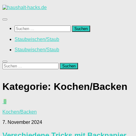
Zum
Inhalt
springen
Suchen
nach:
Staubwischen/Staub
Staubwischen/Staub
Suchen
nach:
Kategorie:
Kochen/Backen
0
Kochen/Backen
7. November 2024
Verschiedene Tricks mit Backpapier