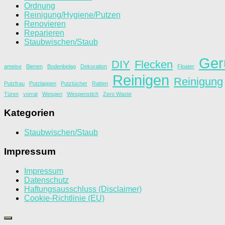
Ordnung
Reinigung/Hygiene/Putzen
Renovieren
Reparieren
Staubwischen/Staub
Ger
DIY
Flecken
ameise
Bienen
Bodenbelag
Dekoration
Floater
Reinigen
Reinigung
Putzfrau
Putzlappen
Putztücher
Ratten
Türen
vorrat
Wespen
Wespenstich
Zero Waste
Kategorien
Staubwischen/Staub
Impressum
Impressum
Datenschutz
Haftungsausschluss (Disclaimer)
Cookie-Richtlinie (EU)