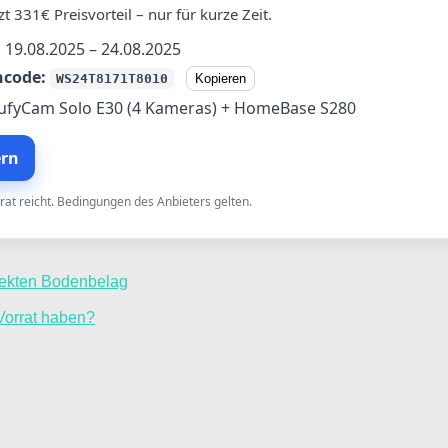
tzt 331€ Preisvorteil – nur für kurze Zeit.
:
19.08.2025 – 24.08.2025
ncode:
WS24T8171T8010
Kopieren
ufyCam Solo E30 (4 Kameras) + HomeBase S280
ern
rat reicht. Bedingungen des Anbieters gelten.
rfekten Bodenbelag
 Vorrat haben?