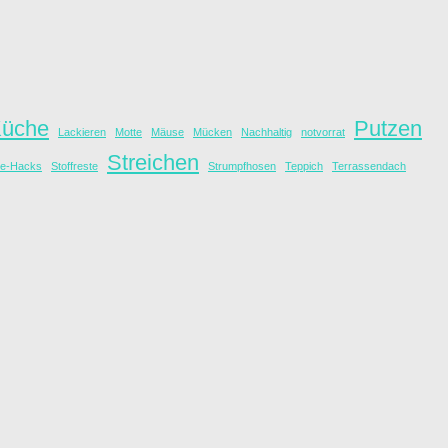
üche
Putzen
Lackieren
Motte
Mäuse
Mücken
Nachhaltig
notvorrat
Streichen
ne-Hacks
Stoffreste
Strumpfhosen
Teppich
Terrassendach