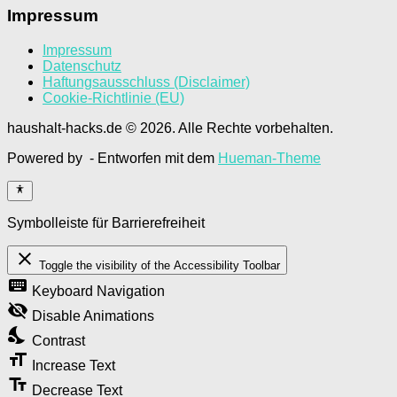
Impressum
Impressum
Datenschutz
Haftungsausschluss (Disclaimer)
Cookie-Richtlinie (EU)
haushalt-hacks.de © 2026. Alle Rechte vorbehalten.
Powered by
- Entworfen mit dem
Hueman-Theme
Symbolleiste für Barrierefreiheit
close
Toggle the visibility of the Accessibility Toolbar
keyboard
Keyboard Navigation
visibility_off
Disable Animations
nights_stay
Contrast
format_size
Increase Text
text_fields
Decrease Text