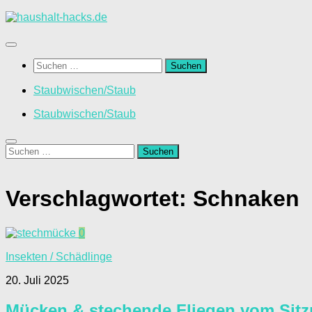
Zum
Inhalt
springen
Suchen
nach:
Staubwischen/Staub
Staubwischen/Staub
Suchen
nach:
Verschlagwortet:
Schnaken
0
Insekten / Schädlinge
20. Juli 2025
Mücken & stechende Fliegen vom Sitzpl