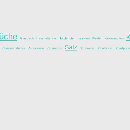
üche
K
Glasdach
Haushaltshilfe
Holzfenster
Insekten
Kleider
Kleidermotten
Salz
Reinigungstricks
Renovieren
Reparieren
Schnaken
Schädlinge
Smartpho