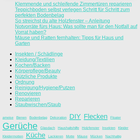
Klemmende und schleifende Zimmertüren reparieren
Teppichboden selbst verlegen Schritt für Schritt zum
perfekten Bodenbelag
So streichst du alte Holzfenster – Anleitung
Notvorräte fürs Haus: Was sollte man für den Notfall auf
Vorrat haben?
Mäuse und Ratten fernhalten: Tipps für Haus und
Garten
Insekten / Schädlinge
Kleidung/Textilien
Kochen/Backen
Körperpflege/Beauty
Nützliche Produkte
Ordnung
Reinigung/Hygiene/Putzen
Renovieren
Reparieren
Staubwischen/Staub
DIY
Flecken
ameise
Bienen
Bodenbelag
Dekoration
Floater
Gerüche
Glasdach
Haushaltshilfe
Holzfenster
Insekten
Kleider
Küche
Kleidermotten
Lackieren
Motte
Mäuse
Mücken
Nachhaltig