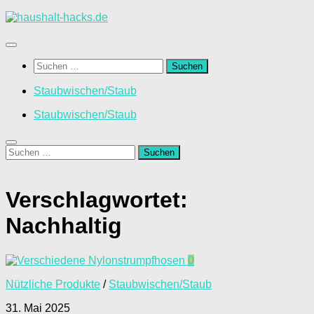
Zum
Inhalt
springen
Suchen
nach:
Staubwischen/Staub
Staubwischen/Staub
Suchen
nach:
Verschlagwortet:
Nachhaltig
0
Nützliche Produkte
/
Staubwischen/Staub
31. Mai 2025