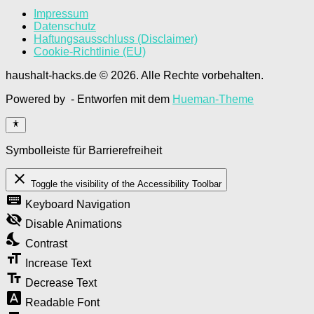
Impressum
Datenschutz
Haftungsausschluss (Disclaimer)
Cookie-Richtlinie (EU)
haushalt-hacks.de © 2026. Alle Rechte vorbehalten.
Powered by
- Entworfen mit dem
Hueman-Theme
Symbolleiste für Barrierefreiheit
close
Toggle the visibility of the Accessibility Toolbar
keyboard
Keyboard Navigation
visibility_off
Disable Animations
nights_stay
Contrast
format_size
Increase Text
text_fields
Decrease Text
font_download
Readable Font