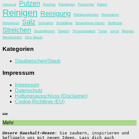
Putzen
notvorrat
Putzfrau
Putzlappen
Putztücher
Ratten
Reinigen
Reinigung
Reinigungstricks
Renovieren
Salz
Reparieren
Schnaken
Schädlinge
Smartphone-Hacks
Stoffreste
Streichen
Strumpfhosen
Teppich
Terrassendach
Türen
vorrat
Wespen
Wespenstich
Zero Waste
Kategorien
Staubwischen/Staub
Impressum
Impressum
Datenschutz
Haftungsausschluss (Disclaimer)
Cookie-Richtlinie (EU)
Mehr
Unsere Haushalt-Hexen
: Sie zaubern, inspirieren und 
beflügeln uns mit neuen Ideen. Lass dich auch 