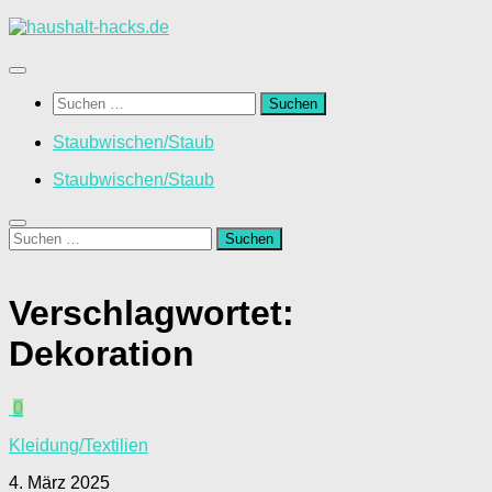
Zum
Inhalt
springen
Suchen
nach:
Staubwischen/Staub
Staubwischen/Staub
Suchen
nach:
Verschlagwortet:
Dekoration
0
Kleidung/Textilien
4. März 2025