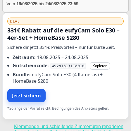
Vom
19/08/2025
bis
24/08/2025 23:59
DEAL
331€ Rabatt auf die eufyCam Solo E30 –
4er-Set + HomeBase S280
Sichere dir jetzt 331€ Preisvorteil – nur für kurze Zeit.
Zeitraum:
19.08.2025 – 24.08.2025
Gutscheincode:
WS24T8171T8010
Kopieren
Bundle:
eufyCam Solo E30 (4 Kameras) +
HomeBase S280
Jetzt sichern
*Solange der Vorrat reicht. Bedingungen des Anbieters gelten.
Klemmende und schleifende Zimmertüren reparieren