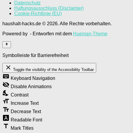
Datenschutz
Haftungsausschluss (Disclaimer)
Cookie-Richtlinie (EU)
haushalt-hacks.de © 2026. Alle Rechte vorbehalten.
Powered by
- Entworfen mit dem
Hueman-Theme
Symbolleiste für Barrierefreiheit
close
Toggle the visibility of the Accessibility Toolbar
keyboard
Keyboard Navigation
visibility_off
Disable Animations
nights_stay
Contrast
format_size
Increase Text
text_fields
Decrease Text
font_download
Readable Font
title
Mark Titles