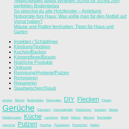
Teppichboden selbst verlegen Schritt für Schritt zum
perfekten Bodenbelag
So streichst du alte Holzfenster – Anleitung
Notvorräte fürs Haus: Was sollte man für den Notfall auf
Vorrat haben?
Mäuse und Ratten fernhalten: Tipps für Haus und
Garten
Insekten / Schädlinge
Kleidung/Textilien
Kochen/Backen
Körperpflege/Beauty
Nützliche Produkte
Ordnung
Reinigung/Hygiene/Putzen
Renovieren
Reparieren
Staubwischen/Staub
DIY
Flecken
ameise
Bienen
Bodenbelag
Dekoration
Floater
Gerüche
Glasdach
Haushaltshilfe
Holzfenster
Insekten
Kleider
Küche
Kleidermotten
Lackieren
Motte
Mäuse
Mücken
Nachhaltig
Putzen
notvorrat
Putzfrau
Putzlappen
Putztücher
Ratten