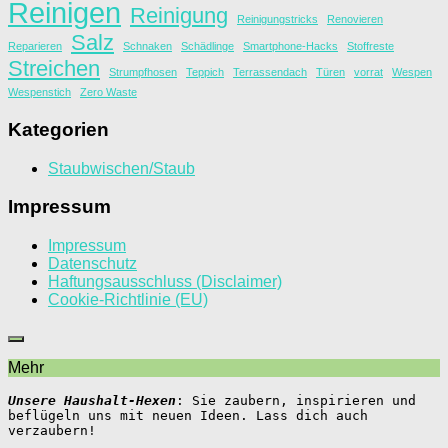
Reinigen
Reinigung
Reinigungstricks
Renovieren
Salz
Reparieren
Schnaken
Schädlinge
Smartphone-Hacks
Stoffreste
Streichen
Strumpfhosen
Teppich
Terrassendach
Türen
vorrat
Wespen
Wespenstich
Zero Waste
Kategorien
Staubwischen/Staub
Impressum
Impressum
Datenschutz
Haftungsausschluss (Disclaimer)
Cookie-Richtlinie (EU)
Mehr
Unsere Haushalt-Hexen
: Sie zaubern, inspirieren und 
beflügeln uns mit neuen Ideen. Lass dich auch 
verzaubern!