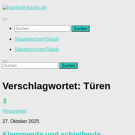
Zum
Inhalt
springen
Suchen
nach:
Staubwischen/Staub
Staubwischen/Staub
Suchen
nach:
Verschlagwortet:
Türen
0
Reparieren
27. Oktober 2025
Klemmende und schleifende