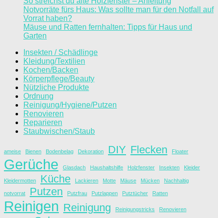
So streichst du alte Holzfenster – Anleitung
Notvorräte fürs Haus: Was sollte man für den Notfall auf
Vorrat haben?
Mäuse und Ratten fernhalten: Tipps für Haus und
Garten
Insekten / Schädlinge
Kleidung/Textilien
Kochen/Backen
Körperpflege/Beauty
Nützliche Produkte
Ordnung
Reinigung/Hygiene/Putzen
Renovieren
Reparieren
Staubwischen/Staub
DIY
Flecken
ameise
Bienen
Bodenbelag
Dekoration
Floater
Gerüche
Glasdach
Haushaltshilfe
Holzfenster
Insekten
Kleider
Küche
Kleidermotten
Lackieren
Motte
Mäuse
Mücken
Nachhaltig
Putzen
notvorrat
Putzfrau
Putzlappen
Putztücher
Ratten
Reinigen
Reinigung
Reinigungstricks
Renovieren