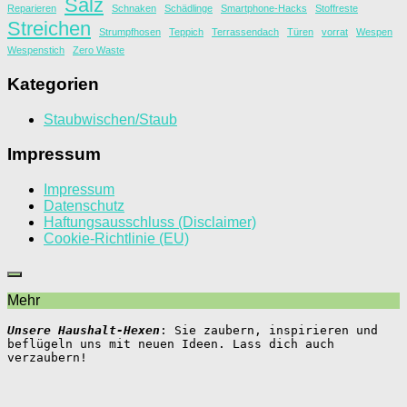
Salz
Reparieren
Schnaken
Schädlinge
Smartphone-Hacks
Stoffreste
Streichen
Strumpfhosen
Teppich
Terrassendach
Türen
vorrat
Wespen
Wespenstich
Zero Waste
Kategorien
Staubwischen/Staub
Impressum
Impressum
Datenschutz
Haftungsausschluss (Disclaimer)
Cookie-Richtlinie (EU)
Mehr
Unsere Haushalt-Hexen
: Sie zaubern, inspirieren und 
beflügeln uns mit neuen Ideen. Lass dich auch 
verzaubern!