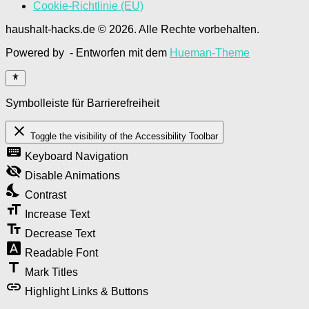
Cookie-Richtlinie (EU)
haushalt-hacks.de © 2026. Alle Rechte vorbehalten.
Powered by
- Entworfen mit dem
Hueman-Theme
Symbolleiste für Barrierefreiheit
close
Toggle the visibility of the Accessibility Toolbar
keyboard
Keyboard Navigation
visibility_off
Disable Animations
nights_stay
Contrast
format_size
Increase Text
text_fields
Decrease Text
font_download
Readable Font
title
Mark Titles
link
Highlight Links & Buttons