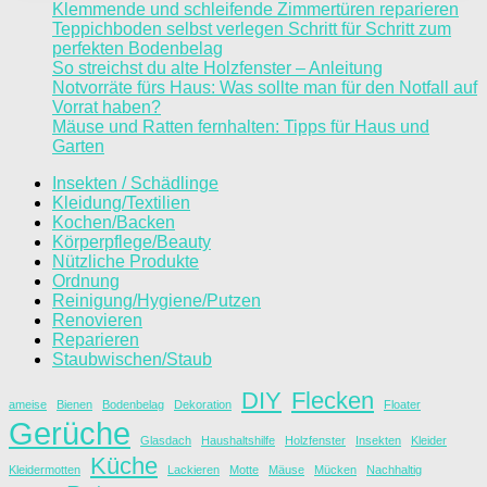
Klemmende und schleifende Zimmertüren reparieren
Teppichboden selbst verlegen Schritt für Schritt zum
perfekten Bodenbelag
So streichst du alte Holzfenster – Anleitung
Notvorräte fürs Haus: Was sollte man für den Notfall auf
Vorrat haben?
Mäuse und Ratten fernhalten: Tipps für Haus und
Garten
Insekten / Schädlinge
Kleidung/Textilien
Kochen/Backen
Körperpflege/Beauty
Nützliche Produkte
Ordnung
Reinigung/Hygiene/Putzen
Renovieren
Reparieren
Staubwischen/Staub
DIY
Flecken
ameise
Bienen
Bodenbelag
Dekoration
Floater
Gerüche
Glasdach
Haushaltshilfe
Holzfenster
Insekten
Kleider
Küche
Kleidermotten
Lackieren
Motte
Mäuse
Mücken
Nachhaltig