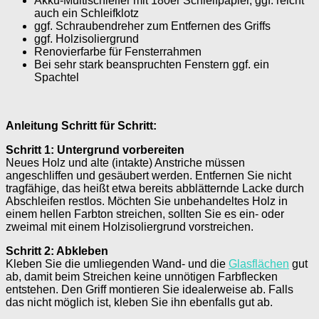
Akku-Multischleifer mit 180er Schleifpapier, ggf. reicht
auch ein Schleifklotz
ggf. Schraubendreher zum Entfernen des Griffs
ggf. Holzisoliergrund
Renovierfarbe für Fensterrahmen
Bei sehr stark beanspruchten Fenstern ggf. ein
Spachtel
Anleitung Schritt für Schritt:
Schritt 1: Untergrund vorbereiten
Neues Holz und alte (intakte) Anstriche müssen
angeschliffen und gesäubert werden. Entfernen Sie nicht
tragfähige, das heißt etwa bereits abblätternde Lacke durch
Abschleifen restlos. Möchten Sie unbehandeltes Holz in
einem hellen Farbton streichen, sollten Sie es ein- oder
zweimal mit einem Holzisoliergrund vorstreichen.
Schritt 2: Abkleben
Kleben Sie die umliegenden Wand- und die
Glasflächen
gut
ab, damit beim Streichen keine unnötigen Farbflecken
entstehen. Den Griff montieren Sie idealerweise ab. Falls
das nicht möglich ist, kleben Sie ihn ebenfalls gut ab.