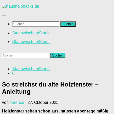
Zum
Inhalt
springen
Suchen
nach:
Staubwischen/Staub
Staubwischen/Staub
Suchen
nach:
Staubwischen/Staub
0
So streichst du alte Holzfenster –
Anleitung
von
florence
·
27. Oktober 2025
Holzfenster sehen schön aus, müssen aber regelmäßig