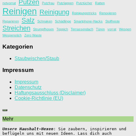
Putzen
notvorrat
Putzfrau
Putzlappen
Putztücher
Ratten
Reinigen
Reinigung
Reinigungstricks
Renovieren
Salz
Reparieren
Schnaken
Schädlinge
Smartphone-Hacks
Stoffreste
Streichen
Strumpfhosen
Teppich
Terrassendach
Türen
vorrat
Wespen
Wespenstich
Zero Waste
Kategorien
Staubwischen/Staub
Impressum
Impressum
Datenschutz
Haftungsausschluss (Disclaimer)
Cookie-Richtlinie (EU)
Mehr
Unsere Haushalt-Hexen
: Sie zaubern, inspirieren und 
beflügeln uns mit neuen Ideen. Lass dich auch 