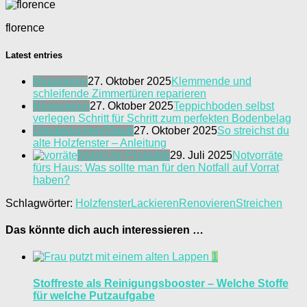
florence
Latest entries
Reparieren
27. Oktober 2025
Klemmende und
schleifende Zimmertüren reparieren
Renovieren
27. Oktober 2025
Teppichboden selbst
verlegen Schritt für Schritt zum perfekten Bodenbelag
Staubwischen/Staub
27. Oktober 2025
So streichst du
alte Holzfenster – Anleitung
Nützliche Produkte
29. Juli 2025
Notvorräte
fürs Haus: Was sollte man für den Notfall auf Vorrat
haben?
Schlagwörter:
Holzfenster
Lackieren
Renovieren
Streichen
Das könnte dich auch interessieren …
1
Stoffreste als Reinigungsbooster – Welche Stoffe
für welche Putzaufgabe