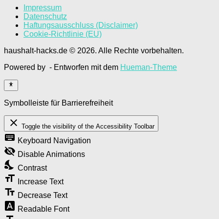
Impressum
Datenschutz
Haftungsausschluss (Disclaimer)
Cookie-Richtlinie (EU)
haushalt-hacks.de © 2026. Alle Rechte vorbehalten.
Powered by
- Entworfen mit dem
Hueman-Theme
Symbolleiste für Barrierefreiheit
close
Toggle the visibility of the Accessibility Toolbar
keyboard
Keyboard Navigation
visibility_off
Disable Animations
nights_stay
Contrast
format_size
Increase Text
text_fields
Decrease Text
font_download
Readable Font